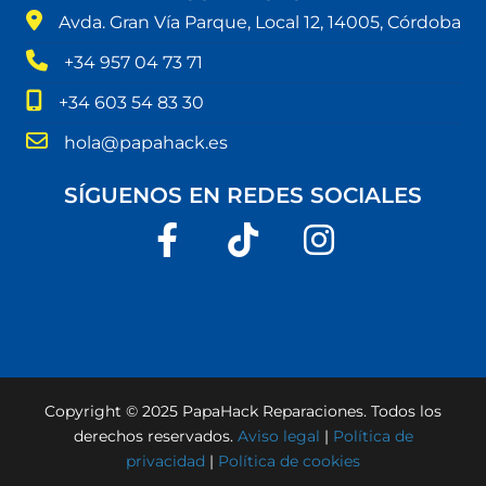
Avda. Gran Vía Parque, Local 12, 14005, Córdoba
+34 957 04 73 71
+34 603 54 83 30
hola@papahack.es
SÍGUENOS EN REDES SOCIALES
Copyright © 2025 PapaHack Reparaciones. Todos los
derechos reservados.
Aviso legal
|
Política de
privacidad
|
Política de cookies