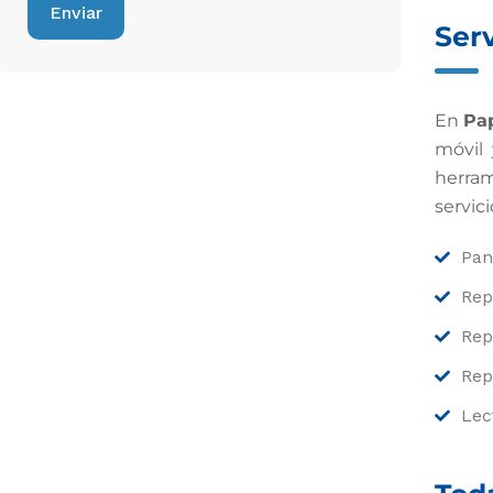
Serv
En
Pa
móvil 
herram
servic
Pan
Rep
Rep
Rep
Lec