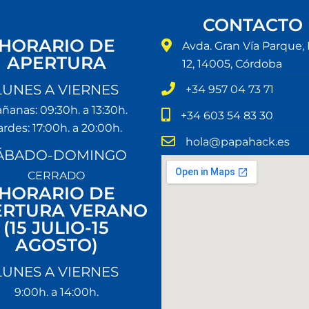
CONTACTO
HORARIO DE
Avda. Gran Vía Parque, 
APERTURA
12, 14005, Córdoba
LUNES A VIERNES
+34 957 04 73 71
ñanas: 09:30h. a 13:30h.
+34 603 54 83 30
ardes: 17:00h. a 20:00h.
hola@papahack.es
ÁBADO-DOMINGO
CERRADO
HORARIO DE
ERTURA VERANO
(15 JULIO-15
AGOSTO)
LUNES A VIERNES
9:00h. a 14:00h.